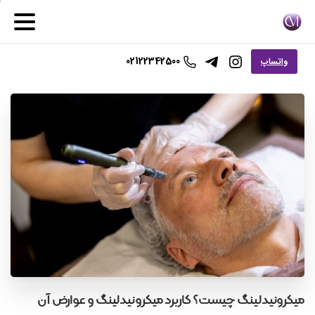
02122342500
واتساپ
میکرونیدلینگ
چیست؟
کاربرد
میکرونیدلینگ
و
عوارض
آن