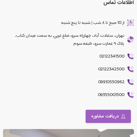
اطلاعات
تماس
از 10 صبح تا ۸ شب | شنبه تا پنج شنبه
تهران، سعادت آباد، چهار‌راه سرو، ضلع غربی، به سمت میدان کتاب،
پلاک ۹ عمارت سرو، طبقه سوم
02122341500
02122342500
09910550962
09355001500
دریافت مشاوره