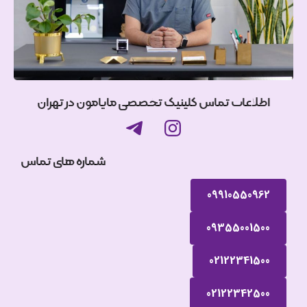
اطلاعات تماس کلینیک تخصصی مایامون در تهران
شماره های تماس
09910550962
09355001500
02122341500
02122342500