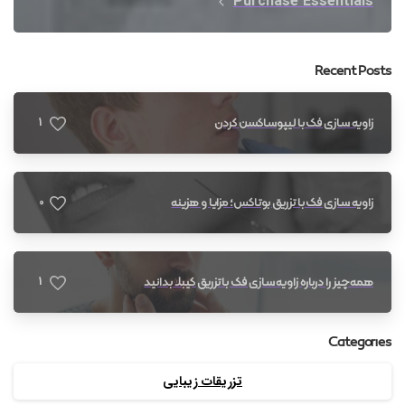
Purchase Essentials
Recent Posts
1
زاویه سازی فک با لیپوساکشن گردن
0
زاویه سازی فک با تزریق بوتاکس؛ مزایا و هزینه
1
همه چیز را درباره زاویه سازی فک با تزریق کیبلا بدانید
Categories
تزریقات زیبایی