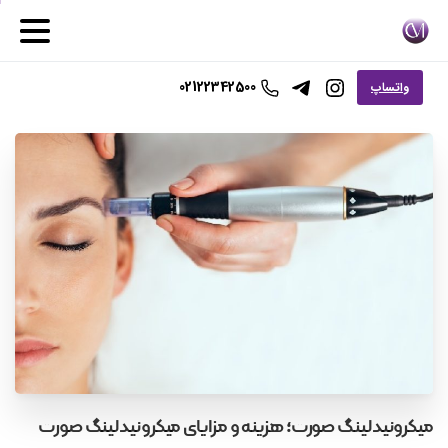
02122342500
واتساپ
میکرونیدلینگ
صورت؛
هزینه
و
مزایای
میکرونیدلینگ
صورت