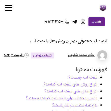
02122342500
واتساپ
لیفت
لب؛
معرفی
بهترین
روش
های
لیفت
لب
دکتر محمد شفیعی
آگوست 2, 2024
تزریقات زیبایی
فهرست محتوا
لیفت لب چیست؟
انواع روش های لیفت لب کدامند؟
انواع مدل های لیفت لب کدامند؟
نواحی مختلف برای لیفت لب کجاها هستند؟
هزینه لیفت لب چقدر است؟