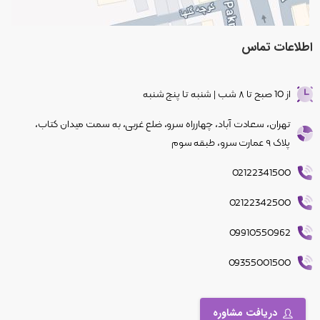
اطلاعات
تماس
از 10 صبح تا ۸ شب | شنبه تا پنج شنبه
تهران، سعادت آباد، چهار‌راه سرو، ضلع غربی، به سمت میدان کتاب،
پلاک ۹ عمارت سرو، طبقه سوم
02122341500
02122342500
09910550962
09355001500
دریافت مشاوره