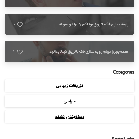
0
زاویه سازی فک با تزریق بوتاکس؛ مزایا و هزینه
1
همه چیز را درباره زاویه سازی فک با تزریق کیبلا بدانید
Categories
تزریقات زیبایی
جراحی
دسته‌بندی نشده