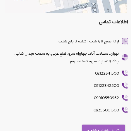
اطلاعات
تماس
از 10 صبح تا ۸ شب | شنبه تا پنج شنبه
تهران، سعادت آباد، چهار‌راه سرو، ضلع غربی، به سمت میدان کتاب،
پلاک ۹ عمارت سرو، طبقه سوم
02122341500
02122342500
09910550962
09355001500
دریافت مشاوره