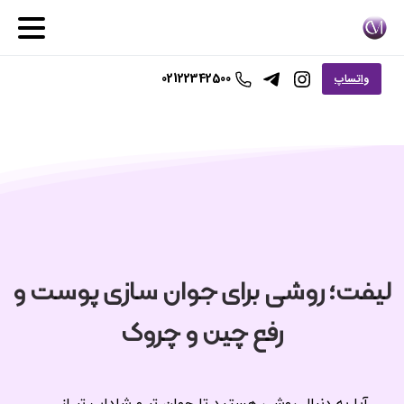
02122342500
واتساپ
لیفت؛ روشی برای جوان‌ سازی پوست و
رفع چین و چروک
آیا به دنبال روشی هستید تا جوان تر و شاداب تر از