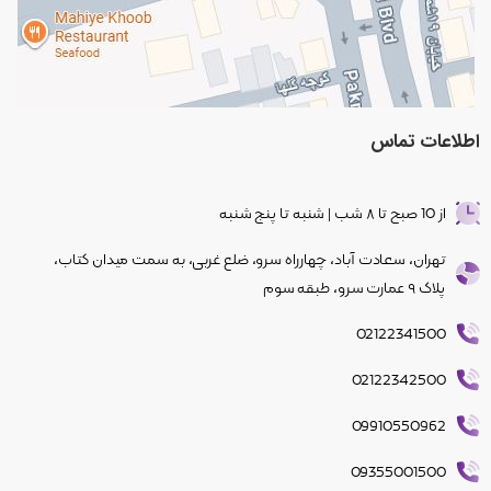
اطلاعات
تماس
از 10 صبح تا ۸ شب | شنبه تا پنج شنبه
تهران، سعادت آباد، چهار‌راه سرو، ضلع غربی، به سمت میدان کتاب،
پلاک ۹ عمارت سرو، طبقه سوم
02122341500
02122342500
09910550962
09355001500