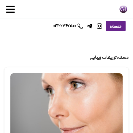
02122342500
واتساپ
دسته:
تزریقات زیبایی
0
0