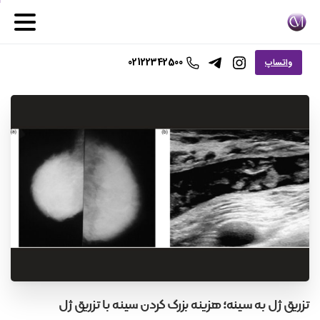
02122342500
واتساپ
تزريق
ژل
به
سينه؛
هزینه
بزرگ
كردن
سينه
با
تزريق
ژل