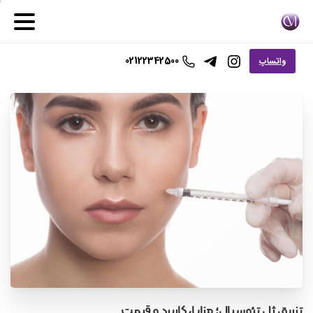
02122342500
واتساپ
تزریق
ژل
تئوسیال؛
مزایا،
کاربرد
و
قیمت