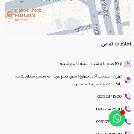
اطلاعات
تماس
از 10 صبح تا ۸ شب | شنبه تا پنج شنبه
تهران، سعادت آباد، چهار‌راه سرو، ضلع غربی، به سمت میدان کتاب،
پلاک ۹ عمارت سرو، طبقه سوم
02122341500
02122342500
09910550962