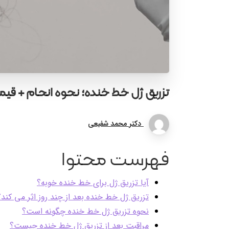
تزریق
ژل
خط
خنده؛
نحوه
انجام
+
قیم
دکتر محمد شفیعی
فهرست محتوا
آیا تزریق ژل برای خط خنده خوبه؟
تزریق ژل خط خنده بعد از چند روز اثر می کند؟
نحوه تزریق ژل خط خنده چگونه است؟
مراقبت بعد از تزریق ژل خط خنده چیست؟