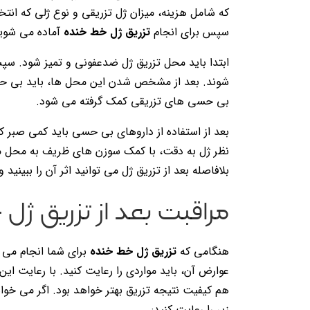
که شامل هزینه، میزان ژل تزریقی و نوع ژلی که ا
سپس برای انجام
تزریق ژل خط خنده
آماده می شوی
ابتدا باید محل تزریق ژل ضدعفونی و تمیز شود. س
شوند. بعد از مشخص شدن این محل ها، باید بی حسی
بی حسی های تزریقی کمک گرفته می شود.
بعد از استفاده از داروهای بی حسی باید کمی صبر ک
نظر ژل به دقت، با کمک سوزن های ظریف به محل مو
بلافاصله بعد از تزریق ژل می توانید اثر آن را ببینید 
مراقبت بعد از تزریق 
هنگامی که
تزریق ژل خط خنده
برای شما انجام می ش
عوارض آن، باید مواردی را رعایت کنید. با رعایت این
هم کیفیت نتیجه تزریق بهتر خواهد بود. اگر می خواه
زیر را رعایت کنید: