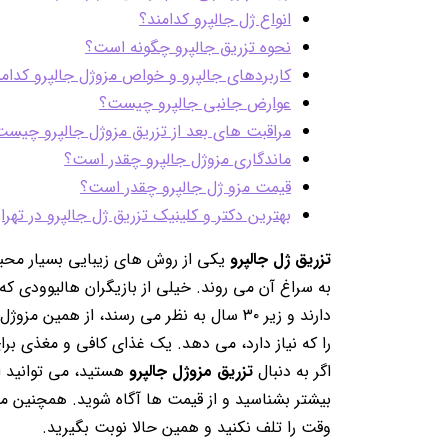
انواع ژل جالپرو کدامند؟
نحوه تزریق جالپرو چگونه است؟
کاربردهای جالپرو و خواص مزوژل جالپرو کدامند
عوارض جانبی جالپرو چیست؟
مراقبت های بعد از تزریق مزوژل جالپرو چیس
ماندگاری مزوژل جالپرو چقدر است؟
قیمت مزو ژل جالپرو چقدر است؟
بهترین دکتر و کلینیک تزریق ژل جالپرو در تهرا
تزریق ژل جالپرو
یکی از روش های زیبایی بسیار محبو
به سراغ آن می روند. خیلی از بازیگران هالیوودی 
دارند و زیر ۳۰ سال به نظر می رسند، از همین مزوژل ها کمک می گیرند.
را که نیاز دارد، می دهد. یک غذای کافی و مغذی 
اگر به دنبال
تزریق مزوژل جالپرو
هستید، می توانید از
بیشتر بشناسید و از قیمت ها آگاه شوید. همچنین م
وقت را تلف نکنید و همین حالا نوبت بگیرید.