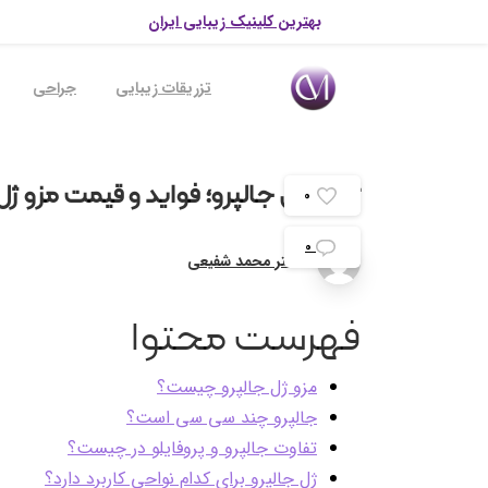
بهترین کلینیک زیبایی ایران
تزریقات زیبایی
جراحی
تزریق
ژل
جالپرو؛
فواید
و
قیمت
مزو
ژل
0
0
دکتر محمد شفیعی
فهرست محتوا
مزو ژل جالپرو چیست؟
جالپرو چند سی سی است؟
تفاوت جالپرو و پروفایلو در چیست؟
ژل جالپرو برای کدام نواحی کاربرد دارد؟