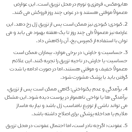
هایومکس، قرمزی و تورم در محل تزریق است. این عوارض
معمولاً موقتی هستند و در عرض چند روز فروکش می کنند.
2. کبودی: کبودی نیز ممکن است پس از تزریق ژل رخ دهد. این
عارضه نیز معمولاً طی چند روز تا یک هفته بهبود می یابد و می
توان با استفاده از کمپرس یخ، آن را کاهش داد.
3. حساسیت و خارش: در برخی موارد، بیماران ممکن است
حساسیت یا خارش در ناحیه تزریق را تجربه کنند. این علائم
معمولاً خفیف و موقتی هستند، اما در صورت ادامه یا شدت
گرفتن باید با پزشک مشورت شود.
4. برآمدگی و عدم یکنواختی: گاهی ممکن است پس از تزریق،
برآمدگی ها یا نواحی ناهموار در پوست دیده شود. این مشکل
می تواند ناشی از توزیع نامناسب ژل باشد و نیاز به ماساژ
ملایم یا مداخله پزشکی برای اصلاح داشته باشد.
5. عفونت: اگرچه نادر است، اما احتمال عفونت در محل تزریق