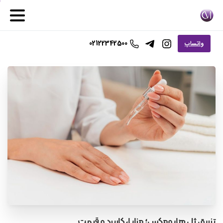
02122342500
واتساپ
تزریق
ژل
هایومکس؛
مزایا،
کاربرد
و
قیمت