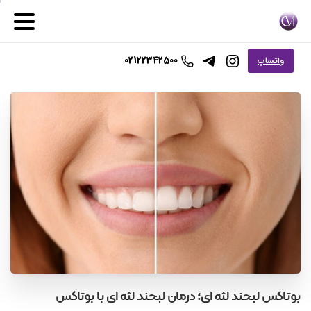
02122342500
واتساپ
بوتاکس
لبخند
لثه
ای؛
درمان
لبخند
لثه
ای
با
بوتاکس