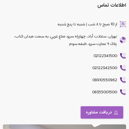
اطلاعات
تماس
از 10 صبح تا ۸ شب | شنبه تا پنج شنبه
تهران، سعادت آباد، چهار‌راه سرو، ضلع غربی، به سمت میدان کتاب،
پلاک ۹ عمارت سرو، طبقه سوم
02122341500
02122342500
09910550962
09355001500
دریافت مشاوره